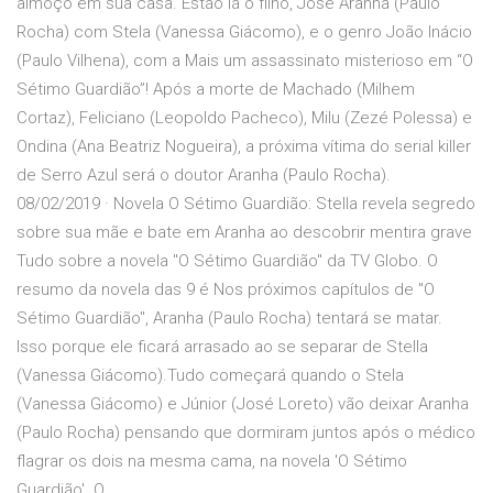
almoço em sua casa. Estão lá o filho, José Aranha (Paulo
Rocha) com Stela (Vanessa Giácomo), e o genro João Inácio
(Paulo Vilhena), com a Mais um assassinato misterioso em “O
Sétimo Guardião”! Após a morte de Machado (Milhem
Cortaz), Feliciano (Leopoldo Pacheco), Milu (Zezé Polessa) e
Ondina (Ana Beatriz Nogueira), a próxima vítima do serial killer
de Serro Azul será o doutor Aranha (Paulo Rocha).
08/02/2019 · Novela O Sétimo Guardião: Stella revela segredo
sobre sua mãe e bate em Aranha ao descobrir mentira grave
Tudo sobre a novela "O Sétimo Guardião" da TV Globo. O
resumo da novela das 9 é Nos próximos capítulos de "O
Sétimo Guardião", Aranha (Paulo Rocha) tentará se matar.
Isso porque ele ficará arrasado ao se separar de Stella
(Vanessa Giácomo).Tudo começará quando o Stela
(Vanessa Giácomo) e Júnior (José Loreto) vão deixar Aranha
(Paulo Rocha) pensando que dormiram juntos após o médico
flagrar os dois na mesma cama, na novela 'O Sétimo
Guardião'. O