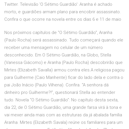
Twitter. Televisão 'O Sétimo Guardião': Aranha é achado
morto, e guardiões armam plano para encobrir assassinato.
Confira o que ocorre na novela entre os dias 6 e 11 de maio
Nos próximos capítulos de "O Sétimo Guardião", Aranha
(Paulo Rocha) será assassinado. Tudo começará quando ele
receber uma mensagem no celular de um número
desconhecido. Em O Sétimo Guardião, na Globo, Stella
(Vanessa Giácomo) e Aranha (Paulo Rocha) descobrirão que
Mirtes (Elizabeth Savalla) armou contra eles.A religiosa pagou
para Guilherme (Caio Manhente) ficar do lado dela e contra o
pai João Inácio (Paulo Vilhena). Confira. “A senhora dá
dinheiro pro Guilherme?!”, questionará Stella ao entender
tudo. Novela “O Sétimo Guardião”: No capítulo desta sexta,
dia 22, de O Sétimo Guardião, uma grande farsa virá à tona e
vai mexer ainda mais com as estruturas da já abalada família
Aranha. Mirtes (Elizabeth Savala) reúne os familiares para um