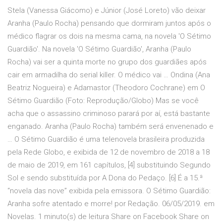
Stela (Vanessa Giácomo) e Júnior (José Loreto) vão deixar
Aranha (Paulo Rocha) pensando que dormiram juntos após o
médico flagrar os dois na mesma cama, na novela 'O Sétimo
Guardião'. Na novela 'O Sétimo Guardião', Aranha (Paulo
Rocha) vai ser a quinta morte no grupo dos guardiães após
cair em armadilha do serial killer. O médico vai … Ondina (Ana
Beatriz Nogueira) e Adamastor (Theodoro Cochrane) em O
Sétimo Guardião (Foto: Reprodução/Globo) Mas se você
acha que o assassino criminoso parará por aí, está bastante
enganado. Aranha (Paulo Rocha) também será envenenado e
… O Sétimo Guardião é uma telenovela brasileira produzida
pela Rede Globo, e exibida de 12 de novembro de 2018 a 18
de maio de 2019, em 161 capítulos, [4] substituindo Segundo
Sol e sendo substituída por A Dona do Pedaço. [6] É a 15.ª
“novela das nove” exibida pela emissora. O Sétimo Guardião:
Aranha sofre atentado e morre! por Redação. 06/05/2019. em
Novelas. 1 minuto(s) de leitura Share on Facebook Share on