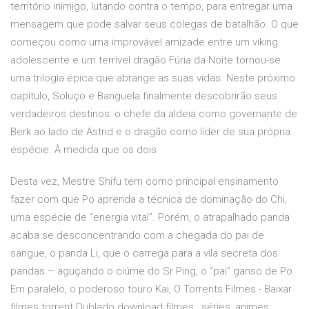
território inimigo, lutando contra o tempo, para entregar uma
mensagem que pode salvar seus colegas de batalhão. O que
começou como uma improvável amizade entre um viking
adolescente e um terrível dragão Fúria da Noite tornou-se
uma trilogia épica que abrange as suas vidas. Neste próximo
capítulo, Soluço e Banguela finalmente descobrirão seus
verdadeiros destinos: o chefe da aldeia como governante de
Berk ao lado de Astrid e o dragão como líder de sua própria
espécie. À medida que os dois
Desta vez, Mestre Shifu tem como principal ensinamento
fazer com que Po aprenda a técnica de dominação do Chi,
uma espécie de “energia vital”. Porém, o atrapalhado panda
acaba se desconcentrando com a chegada do pai de
sangue, o panda Li, que o carrega para a vila secreta dos
pandas – aguçando o ciúme do Sr Ping, o “pai” ganso de Po.
Em paralelo, o poderoso touro Kai, O Torrents Filmes - Baixar
filmes torrent Dublado download filmes , séries, animes