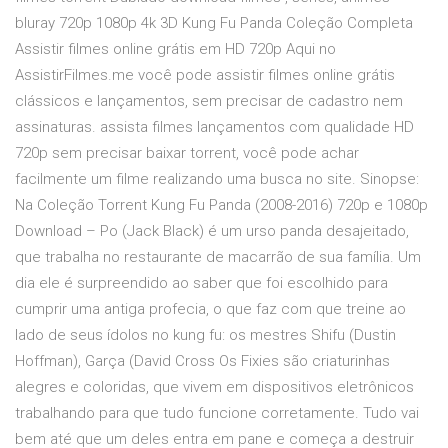
bluray 720p 1080p 4k 3D Kung Fu Panda Coleção Completa
Assistir filmes online grátis em HD 720p Aqui no
AssistirFilmes.me você pode assistir filmes online grátis
clássicos e lançamentos, sem precisar de cadastro nem
assinaturas. assista filmes lançamentos com qualidade HD
720p sem precisar baixar torrent, você pode achar
facilmente um filme realizando uma busca no site. Sinopse:
Na Coleção Torrent Kung Fu Panda (2008-2016) 720p e 1080p
Download – Po (Jack Black) é um urso panda desajeitado,
que trabalha no restaurante de macarrão de sua família. Um
dia ele é surpreendido ao saber que foi escolhido para
cumprir uma antiga profecia, o que faz com que treine ao
lado de seus ídolos no kung fu: os mestres Shifu (Dustin
Hoffman), Garça (David Cross Os Fixies são criaturinhas
alegres e coloridas, que vivem em dispositivos eletrônicos
trabalhando para que tudo funcione corretamente. Tudo vai
bem até que um deles entra em pane e começa a destruir